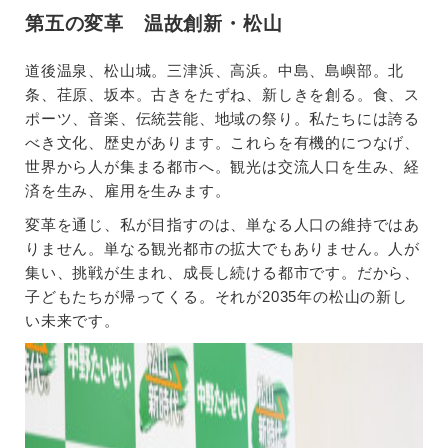
第五の変革 温故創新・松山
道後温泉、松山城。三津浜、高浜。中島、島嶼部。北
条、荏原、坂本。古きをたずね、新しきを創る。食、ス
ポーツ、音楽、伝統芸能、地域の祭り。私たちには誇る
べき文化、歴史があります。これらを有機的につなげ、
世界から人が集まる都市へ。観光は交流人口を生み、経
済を生み、雇用を生みます。
変革を通じ、私が目指すのは、単なる人口の維持ではあ
りません。単なる観光都市の拡大でもありません。人が
集い、挑戦が生まれ、成長し続ける都市です。だから、
子どもたちが帰ってくる。それが2035年の松山の新し
い未来です。