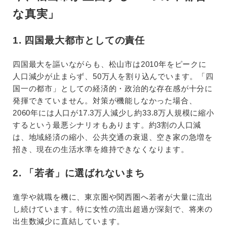
な真実」
1. 四国最大都市としての責任
四国最大を謳いながらも、松山市は2010年をピークに
人口減少が止まらず、50万人を割り込んでいます。「四
国一の都市」としての経済的・政治的な存在感が十分に
発揮できていません。対策が機能しなかった場合、
2060年には人口が17.3万人減少し約33.8万人規模に縮小
するという最悪シナリオもあります。約3割の人口減
は、地域経済の縮小、公共交通の衰退、空き家の急増を
招き、現在の生活水準を維持できなくなります。
2. 「若者」に選ばれないまち
進学や就職を機に、東京圏や関西圏へ若者が大量に流出
し続けています。特に女性の流出超過が深刻で、将来の
出生数減少に直結しています。