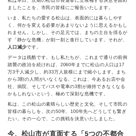
私は本日、次期の松山市長選挙に立候補する決意を固め
ましたことを、市民の皆様にご報告いたします。
いま、私たちの愛する松山は、表面的には暮らしやす
く、何かを変える必要があまりないように思えるかもし
れません。しかし、その足元では、まちの土台を揺るが
す「静かな危機」が刻一刻と進行しています。それが、
人口減少
です。
データは残酷です。もし私たちが、これまで通りの前例
踏襲の政治を続ければ、2060年までに松山の人口は17
万3千人減少し、約33万人規模にまで縮小します。まち
から3割の人間がいなくなる。これは、今あるお店や会
社、病院、そしてバスや電車の3割が維持できなくなる
かもしれないという、極めて深刻な危機です。
私は、この松山の素晴らしい歴史と文化、そして市民の
皆様の暮らしを、次の50年、100年先へどうしても繋ぎ
たい。その一心で、この挑戦を決意いたしました。
今、松山市が直面する「5つの不都合