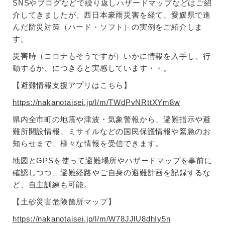
SNSやブログなどで繰り返しハザードマップなどはご紹
介してきましたが、西日本豪雨災害を経て、愛媛県で進
んだ防災対策（ハード・ソフト）の実例をご紹介しま
す。
災害時（コロナもそうですが）いかに情報を入手し、行
動するか、につきると実感しています・・。
【避難情報支援アプリはこちら】
https://nakanotaisei.jp/l/m/TWdPvNRttXYm8w
県内全市町の地震や津波・気象警報から、避難指示や避
難所開設情報、ミサイルなどの国民保護情報や緊急のお
知らせまで、様々な情報を受信できます。
地図とGPSを使って避難場所やハザードマップを事前に
確認しつつ、避難経路やご自身の避難計画を記録するな
ど、自主訓練も可能。
【土砂災害危険箇所マップ】
https://nakanotaisei.jp/l/m/W78JJlU8dhIy5n