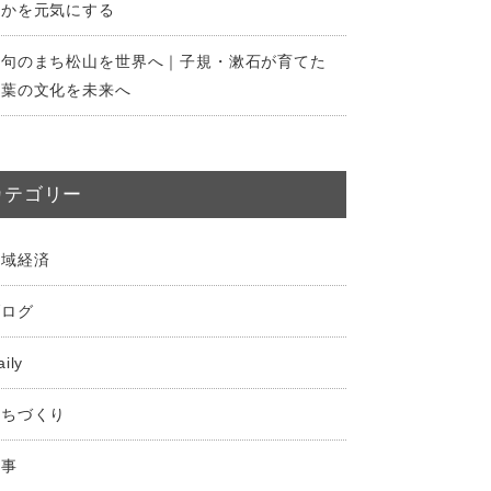
なかを元気にする
俳句のまち松山を世界へ｜子規・漱石が育てた
言葉の文化を未来へ
カテゴリー
地域経済
ブログ
aily
まちづくり
仕事