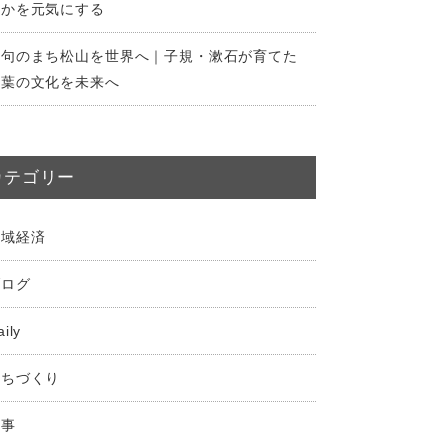
なかを元気にする
俳句のまち松山を世界へ｜子規・漱石が育てた
言葉の文化を未来へ
カテゴリー
地域経済
ブログ
aily
まちづくり
仕事