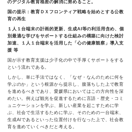
のデジタル教育格差の解消に努めること。
国の提示：教育ＤＸフロンティア戦略を始めとする公教
育の再生
１人１台端末の計画的更新、生成AI等の利活用含め、個
別最適な学びをサポートする仕組みの構築に向けた検討
加速、１人１台端末を活用した「心の健康観察」導入支
援 等
国が示す教育支援は少子化の中で手厚くサポートをする
という流れである。
しかし、単に手法ではなく、「なぜ・なんのために何を
学ぶのか」という根源から提示し、腹落ちした上で教育
を進めるべきであり、愛媛県においてはこの方向性を深
めたい。例えば観光を促進するために言語・歴史・コミ
ュニケーションを学ぶ、新しい産業を起こすために学
ぶ、社会で生活するために学ぶ、そのための一台端末、
生成AIであるといった位置付けを行なった上で、社会教
育を進めていくべきだと考える。