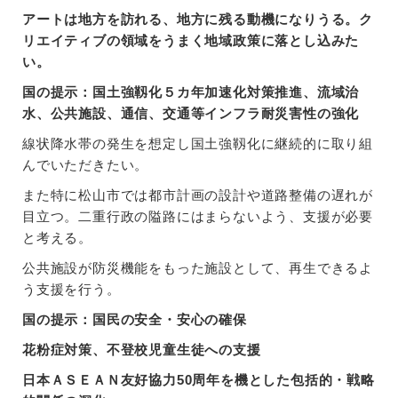
アートは地方を訪れる、地方に残る動機になりうる。ク
リエイティブの領域をうまく地域政策に落とし込みた
い。
国の提示：国土強靱化５カ年加速化対策推進、流域治
水、公共施設、通信、交通等インフラ耐災害性の強化
線状降水帯の発生を想定し国土強靱化に継続的に取り組
んでいただきたい。
また特に松山市では都市計画の設計や道路整備の遅れが
目立つ。二重行政の隘路にはまらないよう、支援が必要
と考える。
公共施設が防災機能をもった施設として、再生できるよ
う支援を行う。
国の提示：国民の安全・安心の確保
花粉症対策、不登校児童生徒への支援
日本ＡＳＥＡＮ友好協力50周年を機とした包括的・戦略