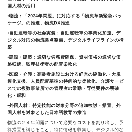
国人材の活用
•物流：「2024年問題」に対応する「物流革新緊急パッ
ケージ」の推進、物流DX推進
•自動運転等の社会実装：自動運転車の事業化加速、デ
ジタル対応の物流拠点整備、デジタルライフラインの構
築
•建設・建築：適切な労務費確保、資材価格の適切な価
格転嫁、監理技術者の配置柔軟化
•医療・介護：高齢者施設における経営の協働化・大規
模化支援、人員配置基準の特例的な柔軟化、介護サービ
スでの複数事業所での管理者の常勤・専従要件の明確
化・緩和
•外国人材：特定技能の対象分野の追加検討・措置、外
国人材を対象とした日本語教育の推進
物流の２４年問題について必要なコストを割り出し、予
算措置を講じること。特に情報を収集し、デジタル的な