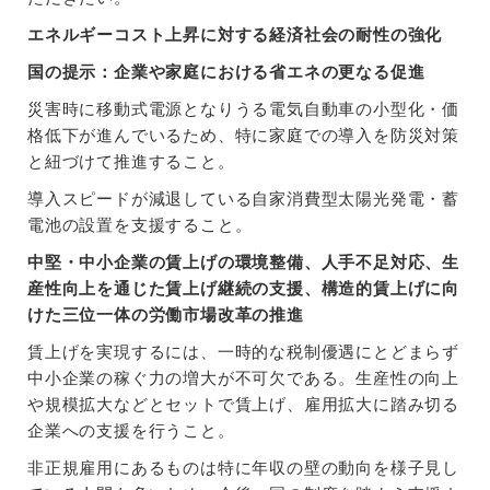
エネルギーコスト上昇に対する経済社会の耐性の強化
国の提示：企業や家庭における省エネの更なる促進
災害時に移動式電源となりうる電気自動車の小型化・価
格低下が進んでいるため、特に家庭での導入を防災対策
と紐づけて推進すること。
導入スピードが減退している自家消費型太陽光発電・蓄
電池の設置を支援すること。
中堅・中小企業の賃上げの環境整備、人手不足対応、生
産性向上を通じた賃上げ継続の支援、構造的賃上げに向
けた三位一体の労働市場改革の推進
賃上げを実現するには、一時的な税制優遇にとどまらず
中小企業の稼ぐ力の増大が不可欠である。生産性の向上
や規模拡大などとセットで賃上げ、雇用拡大に踏み切る
企業への支援を行うこと。
非正規雇用にあるものは特に年収の壁の動向を様子見し