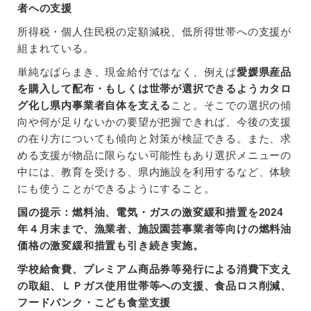
者への支援
所得税・個人住民税の定額減税、低所得世帯への支援が
組まれている。
単純なばらまき、現金給付ではなく、例えば
愛媛県産品
を購入して配布・もしくは世帯が選択できるようカタロ
グ化し県内事業者自体を支える
こと。そこでの選択の傾
向や何が足りないかの要望が把握できれば、今後の支援
の在り方についても傾向と対策が検証できる。また、求
める支援が物品に限らない可能性もあり選択メニューの
中には、教育を受ける、県内施設を利用するなど、体験
にも使うことができるようにすること。
国の提示：燃料油、電気・ガスの激変緩和措置を2024
年４月末まで、漁業者、施設園芸事業者等向けの燃料油
価格の激変緩和措置も引き続き実施。
学校給食費、プレミアム商品券等発行による消費下支え
の取組、ＬＰガス使用世帯等への支援、食品ロス削減、
フードバンク・こども食堂支援