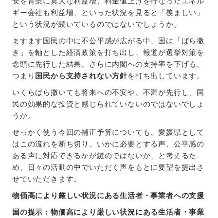
安を背景に莫大な利益増、料金値上げを行なったエネル
ギー会社も利益増、といった状況を見ると「羨ましい」
という状況が続いているのではないでしょうか。
ますます国民の中に不公平感が広がる中、国は「ばら撒
き」を軸とした経済政策を打ち出し、報道が選挙対策を
念頭に先行した結果、さらに内閣への支持率を下げる、
つまり
国民から支持されない方針
を打ち出しています。
いくらばら撒いても将来への不安や、不満が先行し、国
民の効果的な投資と感じられていないのではないでしょ
うか。
せっかく使う今回の補正予算についても、愛媛県として
はこの流れを断ち切り、いかに必要とする声、公平感の
ある声に対応できるかが鍵のではないか、と考えるた
め、日々の活動の中でいただく声をもとに要望を提出さ
せていただきます。
物価高により厳しい状況にある生活者・事業者への支援
国の提示：物価高により厳しい状況にある生活者・事業