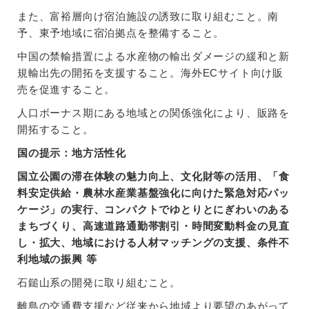
また、富裕層向け宿泊施設の誘致に取り組むこと。南
予、東予地域に宿泊拠点を整備すること。
中国の禁輸措置による水産物の輸出ダメージの緩和と新
規輸出先の開拓を支援すること。海外ECサイト向け販
売を促進すること。
人口ボーナス期にある地域との関係強化により、販路を
開拓すること。
国の提示：地方活性化
国立公園の滞在体験の魅力向上、文化財等の活用、「食
料安定供給・農林水産業基盤強化に向けた緊急対応パッ
ケージ」の実行、コンパクトでゆとりとにぎわいのある
まちづくり、高速道路通勤帯割引・時間変動料金の見直
し・拡大、地域における人材マッチングの支援、条件不
利地域の振興 等
石鎚山系の開発に取り組むこと。
離島の交通費支援など従来から地域より要望のあがって