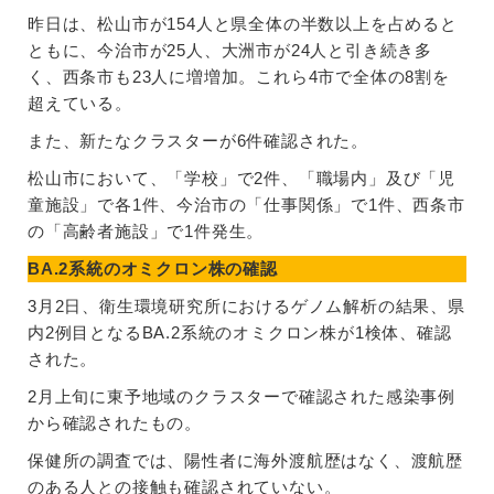
昨日は、松山市が154人と県全体の半数以上を占めると
ともに、今治市が25人、大洲市が24人と引き続き多
く、西条市も23人に増増加。これら4市で全体の8割を
超えている。
また、新たなクラスターが6件確認された。
松山市において、「学校」で2件、「職場内」及び「児
童施設」で各1件、今治市の「仕事関係」で1件、西条市
の「高齢者施設」で1件発生。
BA.2系統のオミクロン株の確認
3月2日、衛生環境研究所におけるゲノム解析の結果、県
内2例目となるBA.2系統のオミクロン株が1検体、確認
された。
2月上旬に東予地域のクラスターで確認された感染事例
から確認されたもの。
保健所の調査では、陽性者に海外渡航歴はなく、渡航歴
のある人との接触も確認されていない。