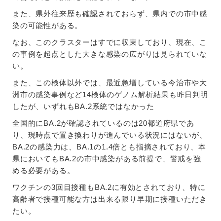
また、県外往来歴も確認されておらず、県内での市中感
染の可能性がある。
なお、このクラスターはすでに収束しており、現在、こ
の事例を起点とした大きな感染の広がりは見られていな
い。
また、この検体以外では、最近急増している今治市や大
洲市の感染事例など14検体のゲノム解析結果も昨日判明
したが、いずれもBA.2系統ではなかった
全国的にBA.2が確認されているのは20都道府県であ
り、現時点で置き換わりが進んでいる状況にはないが、
BA.2の感染力は、BA.1の1.4倍とも指摘されており、本
県においてもBA.2の市中感染がある前提で、警戒を強
める必要がある。
ワクチンの3回目接種もBA.2に有効とされており、特に
高齢者で接種可能な方は出来る限り早期に接種いただき
たい。