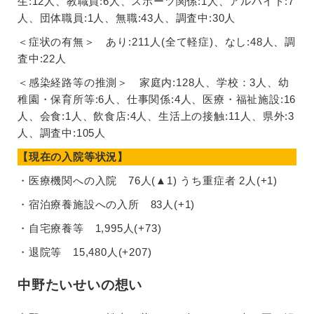
生:12人、教職員:6人、スポーツ関係:1人、アルバイト:7
人、団体職員:1人、無職:43人、調査中:30人
＜症状の有無＞ あり:211人(全て軽症)、なし:48人、調
査中:22人
＜感染経路等の推測＞ 家庭内:128人、学校：3人、幼
稚園・保育所等:6人、仕事関係:4人、医療・福祉施設:16
人、会食:1人、飲食店:4人、生活上の接触:11人、県外:3
人、調査中:105人
【現在の入院等状況】
・医療機関への入院 76人(▲1) うち重症者 2人(+1)
・宿泊療養施設への入所 83人(+1)
・自宅療養等 1,995人(+73)
・退院等 15,480人(+207)
中野たいせいの想い