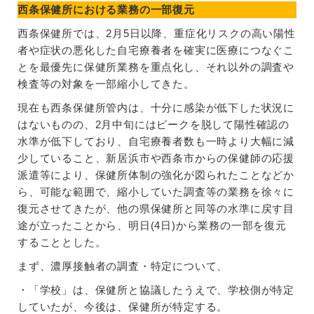
西条保健所における業務の一部復元
西条保健所では、2月5日以降、重症化リスクの高い陽性
者や症状の悪化した自宅療養者を確実に医療につなぐこ
とを最優先に保健所業務を重点化し、それ以外の調査や
検査等の対象を一部縮小してきた。
現在も西条保健所管内は、十分に感染が低下した状況に
はないものの、2月中旬にはピークを脱して陽性確認の
水準が低下しており、自宅療養者数も一時より大幅に減
少していること、新居浜市や西条市からの保健師の応援
派遣等により、保健所体制の強化が図られたことなどか
ら、可能な範囲で、縮小していた調査等の業務を徐々に
復元させてきたが、他の県保健所と同等の水準に戻す目
途が立ったことから、明日(4日)から業務の一部を復元
することとした。
まず、濃厚接触者の調査・特定について、
・「学校」は、保健所と協議したうえで、学校側が特定
していたが、今後は、保健所が特定する。