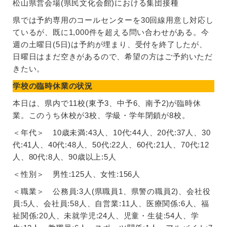
松山県営会場(県民文化会館)における集団接種
県では予約専用のコールセンターを30回線用意し対応し
ているが、既に1,000件を超える問い合わせがある。今
週の土曜日(5日)は予約が埋まり、受付を終了したが、
日曜日はまだ空きがあるので、希望の方はご予約いただ
きたい。
学校の臨時休業の状況
本日は、県内で11校(東予3、中予6、南予2)が臨時休
業。このうち休校が3校、学級・学年閉鎖が8校。
＜年代＞ 10歳未満:43人、10代:44人、20代:37人、30
代:41人、40代:48人、50代:22人、60代:21人、70代:12
人、80代:8人、90歳以上:5人
＜性別＞ 男性:125人、女性:156人
＜職業＞ 公務員:3人(県職員1、県警の職員2)、会社役
員:5人、会社員:58人、自営業:11人、医療関係:6人、福
祉関係:20人、未就学児:24人、児童・生徒:54人、学