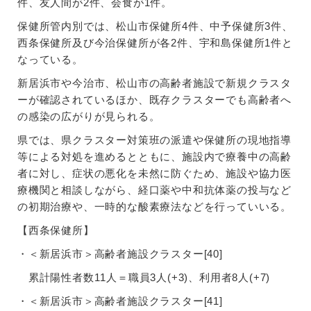
件、友人間が2件、会食が1件。
保健所管内別では、松山市保健所4件、中予保健所3件、
西条保健所及び今治保健所が各2件、宇和島保健所1件と
なっている。
新居浜市や今治市、松山市の高齢者施設で新規クラスタ
ーが確認されているほか、既存クラスターでも高齢者へ
の感染の広がりが見られる。
県では、県クラスター対策班の派遣や保健所の現地指導
等による対処を進めるとともに、施設内で療養中の高齢
者に対し、症状の悪化を未然に防ぐため、施設や協力医
療機関と相談しながら、経口薬や中和抗体薬の投与など
の初期治療や、一時的な酸素療法などを行っていいる。
【西条保健所】
・＜新居浜市＞高齢者施設クラスター[40]
累計陽性者数11人＝職員3人(+3)、利用者8人(+7)
・＜新居浜市＞高齢者施設クラスター[41]