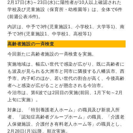
2月17日(木)～23日(水)に陽性者が10人以上確認された
学校及び児童施設（保育所・幼稚園等）は、全体で6件
(前週公表:6件)。
内訳は、中予で3件(児童施設1、小学校1、大学等1)、南
予で3件(児童施設1、中学校1、高校等1)
高齢者施設の一斉検査
今回新たに高齢者施設の一斉検査を実施。
実施地域は、幅広い世代で感染が広がり、既に高齢者に
も波及が見られる大洲市と同市に隣接する八幡浜市、西
予市、内子町のほか、若い世代の割合が高く、今後高齢
者へと感染が広がることが懸念される今治市。
今治市は、第6波では2回目の実施(前回、1月下旬～2月
上旬に実施）。
対象は、「特別養護老人ホーム」の職員及び新規入所
者、「認知症高齢者グループホーム」の職員、「介護老
人保健施設、介護付き有料老人ホーム等」の職員とし、
2月28日(月)以降、順次実施。