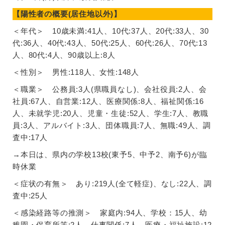
【陽性者の概要(居住地以外)】
＜年代＞ 10歳未満:41人、10代:37人、20代:33人、30
代:36人、40代:43人、50代:25人、60代:26人、70代:13
人、80代:4人、90歳以上:8人
＜性別＞ 男性:118人、女性:148人
＜職業＞ 公務員:3人(県職員なし)、会社役員:2人、会
社員:67人、自営業:12人、医療関係:8人、福祉関係:16
人、未就学児:20人、児童・生徒:52人、学生:7人、教職
員:3人、アルバイト:3人、団体職員:7人、無職:49人、調
査中:17人
→本日は、県内の学校13校(東予5、中予2、南予6)が臨
時休業
＜症状の有無＞ あり:219人(全て軽症)、なし:22人、調
査中:25人
＜感染経路等の推測＞ 家庭内:94人、学校：15人、幼
稚園・保育所等:2人、仕事関係:7人、医療・福祉施設:12