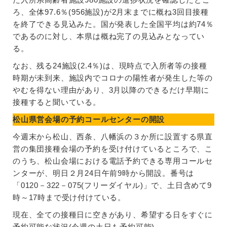
ろ、全体97.6％(956施設)が2月末までに概ね3回目接種
を終了できる見込みた。国が発表した全国平均は約74％
であるのに対し、本県は概ね完了の見込みとなってい
る。
なお、残る24施設(2.4％)は、現時点で入所者等の接種
時期が未到来、施設内でコロナの陽性者が発生した等の
やむを得ない理由があり、3月以降のできるだけ早期に
接種すると聞いている。
松山県営会場の予約コールセンターの開設
今週末から松山、西条、八幡浜の３か所に設置する県直
営の集団接種会場の予約を受け付けているところで、こ
のうち、松山会場における電話予約できる専用コールセ
ンターが、明日２月24日午前9時から開設。番号は
「0120－322－075(フリーダイヤル)」で、土日含めて9
時～17時まで受け付けている。
現在、全ての接種日に空きがあり、希望する日をすぐに
予約可能な状況(今週の土日も予約可能)。