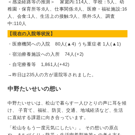
＜感染経路等の推測＞ 家庭内:114人、学校：5人、幼
稚園・保育所等:8人、仕事関係:8人、医療・福祉施設:16
人、会食:1人、生活上の接触:9人、県外:5人、調査
中:110人
【現在の入院等状況】
・医療機関への入院 80人(▲4) うち重症者 1人(▲1)
・宿泊療養施設への入所 74人(+2)
・自宅療養等 1,861人(+42)
→昨日は235人の方が退院等されました。
中野たいせいの想い
中野たいせいは、松山で暮らす一人ひとりの声に耳を傾
け、 子育て、福祉、防災、交通、地域経済など、生活
に直結する課題に向き合っています。
「松山をもう一度元気にしたい」。 その想いの原点
や、まちづくり・防災・生活密着型政策への考え方を、