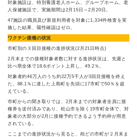
対象施設は、特別養護老人ホーム、グループホーム、老
人保健施設で、実施期間は2月15日～2月20日。
47施設の職員及び新規利用者を対象に1,334件検査を実
施した結果、陽性確認はゼロ。
ワクチン接種の状況
市町別の３回目接種の進捗状況(2月21日時点)
2月末までの接種対象者数に対する進捗状況は、先週と
比べ県全体で18.6ポイント上昇し、49.2％。
対象者約46万人のうち約22万5千人が3回目接種を終え
た。88.1％に達した上島町を先頭に17市町で50％を超
えている。
市町からの聞き取りでは、2月末までの対象者全員に接
種券を送付済みであり、松山市を除く19市町全体で、対
象者の大部分が2月に接種予約できるよう予約枠が用意
されている。
ここまでの進捗状況から見ると、殆どの市町が２月末ま