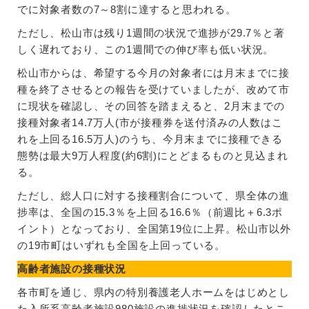
でに対象者数の7～8割に達すると思われる。
ただし、松山市は残り1週間の状況で進捗が29.7％と著
しく遅れており、この1週間での伸び率も低い状況。
松山市からは、希望する今月の対象者には月末までに接
種を終了させるとの報告を受けていましたが、改めて市
に現状を確認し、その回答を踏まえると、2月末までの
接種対象者14.7万人(市が接種券を送付済みの人数はこ
れを上回る16.5万人)のうち、今月末までに接種できる
態勢は最大9万人程度(約6割)にとどまるものと見込まれ
る。
ただし、総人口に対する接種割合について、県全体の進
捗率は、全国の15.3％を上回る16.6％（前週比＋6.3ポ
イント）となっており、全国第19位に上昇。松山市以外
の19市町はいずれも全国を上回っている。
高齢者施設の接種状況
各市町を通じ、県内の特別養護老人ホームをはじめとし
た入所系高齢者施設980施設の進捗状況を確認したとこ