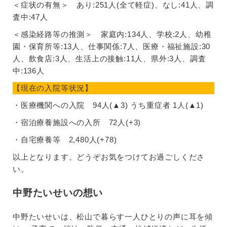
＜症状の有無＞ あり:251人(全て軽症)、なし:41人、調
査中:47人
＜感染経路等の推測＞ 家庭内:134人、学校:2人、幼稚
園・保育所等:13人、仕事関係:7人、医療・福祉施設:30
人、飲食店:3人、生活上の接触:11人、県外:3人、調査
中:136人
【現在の入院等状況】
・医療機関への入院 94人(▲3) うち重症者 1人(▲1)
・宿泊療養施設への入所 72人(+3)
・自宅療養等 2,480人(+78)
以上となります。どうぞお気をつけてお過ごしくださ
い。
中野たいせいの想い
中野たいせいは、松山で暮らす一人ひとりの声に耳を傾