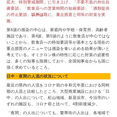
拡大 特別警戒期間」に引き上げ、「不要不急の外出自
粛要請」「飲食店への営業時間の短縮要請」「酒類提供
の停止要請」
以外は
既に、重点措置と同等の対策を実
施。
第6波の感染の中心は、家庭内や学校・保育所、高齢者
施設であり、第4波、第5波のように飲食店が中心ではな
いことから、飲食店への時短要請等が基本となる現在の
重点措置のメニューでは感染を食い止める効果が薄いと
考えている。オミクロン株の特性に応じた対策の必要性
は、多くの知事も指摘しており、全国知事会からも国に
強く求めているところ。
日中・夜間の人流の状況について
最近の県内の人流をコロナ前の令和元年度における同時
期の人流と比較したところ、大型商業施設における「日
中」の人出について、松山地域、新居浜市、今治市のい
ずれの施設も、コロナ前と比べて、4割前後減少。
「夜間」の人出についても、繁華街の人出は、各地域で