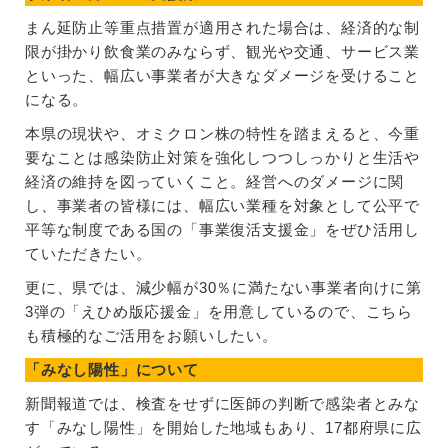
まん延防止等重点措置が適用された場合は、経済的な制
限が掛かり飲食業のみならず、観光や交通、サービス業
といった、幅広い事業者が大きなダメージを受けること
になる。
本県の現状や、オミクロン株の特性を踏まえると、今重
要なことは感染防止対策を強化しつつしっかりと生活や
経済の維持を図っていくこと。経営へのダメージに関
し、事業者の皆様には、幅広い業種を対象として公平で
平等な制度である国の「事業復活支援金」をぜひ活用し
ていただきたい。
更に、県では、減少幅が30％に満たない事業者向けに第
3弾の「えひめ版応援金」を用意しているので、こちら
も積極的なご活用をお願いしたい。
「みなし陽性」について
新聞報道では、検査をせずに医師の判断で感染者とみな
す「みなし陽性」を開始した地域もあり、17都府県に広