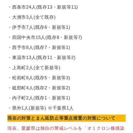
・西条市24人(既存13・新規等11)
・大洲市3人(全て既存)
・伊予市7人(既存6・新規等1)
・四国中央市15人(既存8・新規等7)
・西予市8人(既存7・新規等1)
・東温市13人(既存11・新規等2)
・上島町2人(全て新規等)
・松前町8人(既存5・新規等3)
・砥部町4人(既存2・新規等2)
・内子町2人(既存1・新規等1)
・県外1人(新規等) ※千葉県1人
現在の対策とまん延防止等重点措置の対策について
現在、愛媛県は独自の警戒レベルを「オミクロン株感染