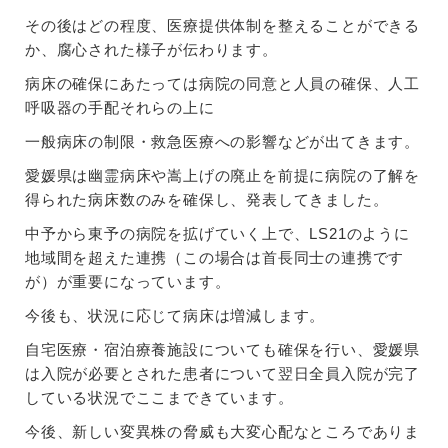
その後はどの程度、医療提供体制を整えることができる
か、腐心された様子が伝わります。
病床の確保にあたっては病院の同意と人員の確保、人工
呼吸器の手配それらの上に
一般病床の制限・救急医療への影響などが出てきます。
愛媛県は幽霊病床や嵩上げの廃止を前提に病院の了解を
得られた病床数のみを確保し、発表してきました。
中予から東予の病院を拡げていく上で、LS21のように
地域間を超えた連携（この場合は首長同士の連携です
が）が重要になっています。
今後も、状況に応じて病床は増減します。
自宅医療・宿泊療養施設についても確保を行い、愛媛県
は入院が必要とされた患者について翌日全員入院が完了
している状況でここまできています。
今後、新しい変異株の脅威も大変心配なところでありま