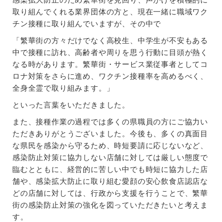
取り組んでくれる業界団体の方と、現在一緒に職域ワク
チン接種に取り組んでいますが、その中で
「繁華街の方々だけでなく高校生、中学生が不安もある
中で接種に訪れ、高齢者や周りを思う行動に目頭が熱く
なる時があります。繁華街・サービス業従事者としてコ
ロナ対策をさらに進め、ワクチン接種率を高めるべく、
全身全霊で取り組みます。」
といった言葉をいただきました。
また、接種作業の過程では多くの県職員の方にご協力い
ただきありがとうございました。今後も、多くの真面目
な県民を感染から守るため、時短要請に応じないなど、
感染防止対策に協力しない店舗に対しては厳しい態度で
臨むとともに、経営的に苦しい中でも時短に協力した店
舗や、感染拡大防止に取り組む愛顔の安心飲食店認店な
どの店舗に対しては、行政から支援を行うことで、繁華
街の感染防止対策の強化を図っていただきたいと考えま
す。