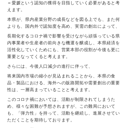
＝愛媛という認知の獲得を目指していく必要があると考
えます。
本県が、県内産業分野の成長などを図る上でも、また何
よりも、国内外で認知度を高め、実需の創出によって、
長期化するコロナ禍で影響を受けながら頑張っている県
内事業者や生産者の前向きな機運を醸成し、本県経済を
活性化していくためにも、営業本部の役割が今後も更に
重要となってくると考えます。
さらには、今後人口減少の進行に伴って、
将来国内市場の縮小が見込まれることから、本県の食
品・製品における、海外への販路開拓や需要創出の重要
性は、一層高まっていることと考えます。
このコロナ禍においては、活動が制限されてしまうた
め、様々な困難が予想されますが、この難局において
も、「弾力性」を持って、活動を継続し、進展させてい
ただくことを期待しております。