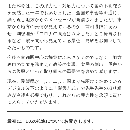
また昨今は、この弾力性・対応力について国の不明確さ
を実感した一年でもありました。全国知事会等を通じ、
繰り返し地方からのメッセージが発信されましたが、東
京から地方の実情が見えているのか、首相退陣にあわ
せ、副総理が「コロナの問題は収束した」とご発言され
るなど、霞ヶ関から見えている景色、見解をお伺いして
みたいものです。
今後も首都圏中心の施策にぶらさがるのではなく、地方
独自の実情を踏まえた政策の実現、実需の創出、災害か
らの復興といった取り組みの重要性を改めて感じます。
現在、愛媛県が一歩、二歩、国より先駆けて進めている
デジタル改革のように「愛媛方式」で先手先手の取り組
みが今後も必要であり、これからの弾力性を念頭に質問
に入らせていただきます。
最初に、DXの推進についてお聞きします。