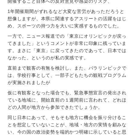
開催すること自体への反対意見や感染のリスク、
1年開催期間がずれるなど大変な苦労があっただろうと
想像しますが、本県に関連するアスリートの活躍をはじ
め、スポーツの持つ力を大いに実感するものでした。
一方で、ニュース報道での「東京にオリンピックが戻っ
てきました」というコメントが非常に印象に残っていま
す。まさに「東京」に戻ってきたのであって、日本では
なかった、というのが私の実感です。
直前まで観客の有無を検討し、また、パラリンピックで
は、学校行事として、一部子どもたちの観戦プログラム
が実施されましたが
仮に有観客となった場合でも、緊急事態宣言の発出され
ている地域に、開始直前の１週間前に言われて、どれほ
どの人間が地方から参加できたでしょうか。
同じ日本にあって、そもそも地方に機会を振り分けるこ
とを想定していないことが、地域・地方の実情を顧みな
い、今の国の政治姿勢を端的かつ明確に示していると思