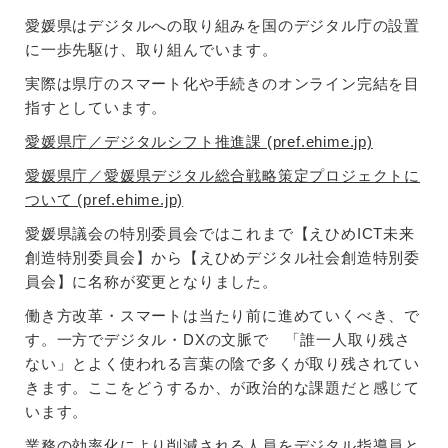
愛媛県はデジタルへの取り組みを国のデジタル庁の設置
に一歩先駆け、取り組んでいます。
実際は県庁のスマート化や手続きのオンライン完結を目
指すとしています。
愛媛県庁／デジタルシフト推進課 (pref.ehime.jp)
愛媛県庁／愛媛県デジタル総合戦略策定プロジェクトに
ついて (pref.ehime.jp)
愛媛県議会の特別委員会ではこれまで【えひめICT未来
創造特別委員会】から【えひめデジタル社会創造特別委
員会】に名称が変更となりました。
働き方改革・スマートは当たり前に進めていくべき、で
す。一方でデジタル・DXの文脈で 「誰一人取り残さ
ない」とよく使われる言葉の陰で多くが取り残されてい
きます。ここをどうするか、が政治的な課題だと感じて
います。
業務の効率化により削減される人員をデジタル指導員と