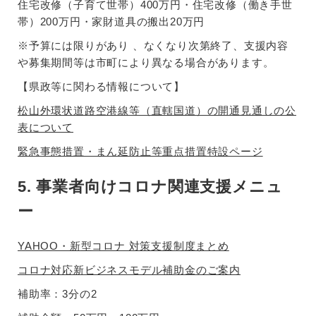
住宅改修（子育て世帯）400万円・住宅改修（働き手世
帯）200万円・家財道具の搬出20万円
※予算には限りがあり 、なくなり次第終了、支援内容
や募集期間等は市町により異なる場合があります。
【県政等に関わる情報について】
松山外環状道路空港線等（直轄国道）の開通見通しの公
表について
緊急事態措置・まん延防止等重点措置特設ページ
5. 事業者向けコロナ関連支援メニュ
ー
YAHOO・新型コロナ 対策支援制度まとめ
コロナ対応新ビジネスモデル補助金のご案内
補助率：3分の2