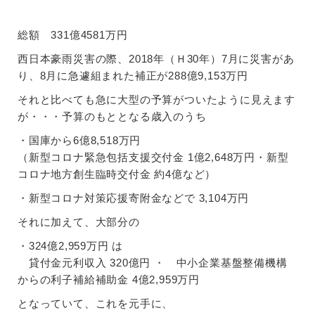
総額 331億4581万円
西日本豪雨災害の際、2018年（Ｈ30年）7月に災害があ
り、8月に急遽組まれた補正が288億9,153万円
それと比べても急に大型の予算がついたように見えます
が・・・予算のもととなる歳入のうち
・国庫から6億8,518万円
（新型コロナ緊急包括支援交付⾦ 1億2,648万円・新型
コロナ地⽅創⽣臨時交付⾦ 約4億など）
・新型コロナ対策応援寄附⾦などで 3,104万円
それに加えて、大部分の
・324億2,959万円 は
貸付⾦元利収⼊ 320億円 ・ 中小企業基盤整備機構
からの利⼦補給補助⾦ 4億2,959万円
となっていて、これを元手に、