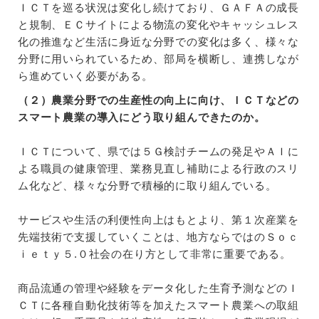
ＩＣＴを巡る状況は変化し続けており、ＧＡＦＡの成長
と規制、ＥＣサイトによる物流の変化やキャッシュレス
化の推進など生活に身近な分野での変化は多く、様々な
分野に用いられているため、部局を横断し、連携しなが
ら進めていく必要がある。
（２）農業分野での生産性の向上に向け、ＩＣＴなどの
スマート農業の導入にどう取り組んできたのか。
ＩＣＴについて、県では５Ｇ検討チームの発足やＡＩに
よる職員の健康管理、業務見直し補助による行政のスリ
ム化など、様々な分野で積極的に取り組んでいる。
サービスや生活の利便性向上はもとより、第１次産業を
先端技術で支援していくことは、地方ならではのＳｏｃ
ｉｅｔｙ５.０社会の在り方として非常に重要である。
商品流通の管理や経験をデータ化した生育予測などのＩ
ＣＴに各種自動化技術等を加えたスマート農業への取組