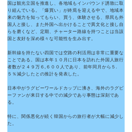
国は観光立国を推進し、各地域もインバウンド誘致に取
り組んでいる。「爆買い」が終焉を迎える中で、地域本
来の魅力を知ってもらい、買う、体験させる、県民も外
国人と接し、また外国へ出かけることで異文化と接し自
らを磨くなど、定期、チャーター路線を持つことは当該
国と友好を深め様々な可能性を生み出す。
新幹線を持たない四国では空路の利活用は非常に重要な
ことである。国は本年１０月に日本を訪れた外国人旅行
者数が２４９万６,６００人であり、前年同月から５.
５％減少したとの推計を発表した。
日本中がラグビーワールドカップに沸き、海外のラグビ
ーファンが来日する中での減少であり事態は深刻であ
る。
特に、関係悪化が続く韓国からの旅行者が大幅に減少し
た。