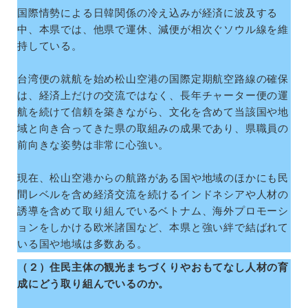
国際情勢による日韓関係の冷え込みが経済に波及する
中、本県では、他県で運休、減便が相次ぐソウル線を維
持している。
台湾便の就航を始め松山空港の国際定期航空路線の確保
は、経済上だけの交流ではなく、長年チャーター便の運
航を続けて信頼を築きながら、文化を含めて当該国や地
域と向き合ってきた県の取組みの成果であり、県職員の
前向きな姿勢は非常に心強い。
現在、松山空港からの航路がある国や地域のほかにも民
間レベルを含め経済交流を続けるインドネシアや人材の
誘導を含めて取り組んでいるベトナム、海外プロモーシ
ョンをしかける欧米諸国など、本県と強い絆で結ばれて
いる国や地域は多数ある。
（２）住民主体の観光まちづくりやおもてなし人材の育
成にどう取り組んでいるのか。