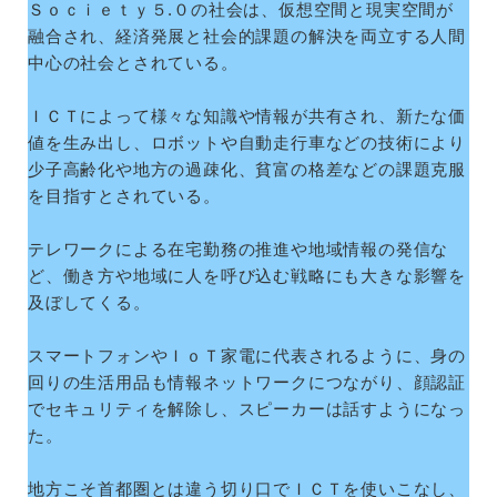
Ｓｏｃｉｅｔｙ５.０の社会は、仮想空間と現実空間が
融合され、経済発展と社会的課題の解決を両立する人間
中心の社会とされている。
ＩＣＴによって様々な知識や情報が共有され、新たな価
値を生み出し、ロボットや自動走行車などの技術により
少子高齢化や地方の過疎化、貧富の格差などの課題克服
を目指すとされている。
テレワークによる在宅勤務の推進や地域情報の発信な
ど、働き方や地域に人を呼び込む戦略にも大きな影響を
及ぼしてくる。
スマートフォンやＩｏＴ家電に代表されるように、身の
回りの生活用品も情報ネットワークにつながり、顔認証
でセキュリティを解除し、スピーカーは話すようになっ
た。
地方こそ首都圏とは違う切り口でＩＣＴを使いこなし、