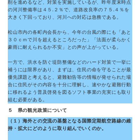
削を進めるなど、対策を実施しているが、昨年度末時点
の河川整備率は４５.２％で、道路改良率の７５.４％を
大きく下回っており、河川への対応は急務である。
松山市内の各町内会長から、今年の台風の際にも「あと
３０ｃｍで川を超えるところだった」「法面が柔らかく
豪雨に耐えられるか不安」との声が上がっている。
一方で、洪水を防ぐ堤防整備などのハード対策で一挙に
補うには限界があり、まずは、住民の命を守ることが最
優先課題と考えると、避難勧告等の情報が発せられた場
合に住民がその内容を十分に理解し、速やかな避難行動
に移れるよう普及啓発を図るソフト事業の充実にも取り
組む必要がある。
５ 県の観光政策について
（１）海外との交流の基盤となる国際定期航空路線の維
持・拡大にどのように取り組んでいくのか。