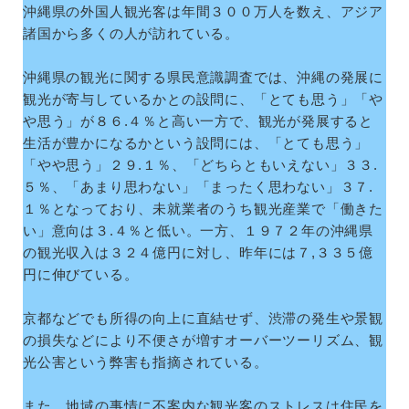
沖縄県の外国人観光客は年間３００万人を数え、アジア
諸国から多くの人が訪れている。
沖縄県の観光に関する県民意識調査では、沖縄の発展に
観光が寄与しているかとの設問に、「とても思う」「や
や思う」が８６.４％と高い一方で、観光が発展すると
生活が豊かになるかという設問には、「とても思う」
「やや思う」２９.１％、「どちらともいえない」３３.
５％、「あまり思わない」「まったく思わない」３７.
１％となっており、未就業者のうち観光産業で「働きた
い」意向は３.４％と低い。一方、１９７２年の沖縄県
の観光収入は３２４億円に対し、昨年には７,３３５億
円に伸びている。
京都などでも所得の向上に直結せず、渋滞の発生や景観
の損失などにより不便さが増すオーバーツーリズム、観
光公害という弊害も指摘されている。
また、地域の事情に不案内な観光客のストレスは住民を