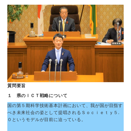
質問要旨
１ 県のＩＣＴ戦略について
国の第５期科学技術基本計画において、我が国が目指す
べき未来社会の姿として提唱されるＳｏｃｉｅｔｙ５.
０というモデルが目前に迫っている。