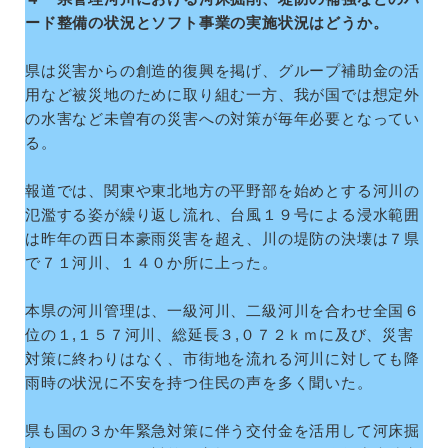
ード整備の状況とソフト事業の実施状況はどうか。
県は災害からの創造的復興を掲げ、グループ補助金の活
用など被災地のために取り組む一方、我が国では想定外
の水害など未曽有の災害への対策が毎年必要となってい
る。
報道では、関東や東北地方の平野部を始めとする河川の
氾濫する姿が繰り返し流れ、台風１９号による浸水範囲
は昨年の西日本豪雨災害を超え、川の堤防の決壊は７県
で７１河川、１４０か所に上った。
本県の河川管理は、一級河川、二級河川を合わせ全国６
位の１,１５７河川、総延長３,０７２ｋｍに及び、災害
対策に終わりはなく、市街地を流れる河川に対しても降
雨時の状況に不安を持つ住民の声を多く聞いた。
県も国の３か年緊急対策に伴う交付金を活用して河床掘