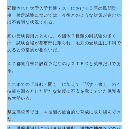
延期された大学入学共通テストにおける英語の民間資
格・検定試験については、今後どのような対策が進むか
は不透明な状況である。
高い受験費用とともに、６団体７種類の同試験の多く
は、試験会場が都市部に限られ、地方の受験生に不利で
あるとの指摘が相次いだ。
４７都道府県に設置予定なのはＧＴＥＣと英検だけであ
る。
これまでの「読む・聞く」に加えて「話す・書く」の４
技能を測るとした新たな制度に不安を覚えていた保護者
も大勢いる。
県立高校等では、４技能の総合的な育成に取り組んでき
た。
４ 県管理河川における河床掘削、堤防の補強などのハ