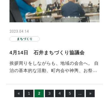
2023.04.14
まちづくり
4月14日 石井まちづくり協議会
挨拶周りをしながらも、地域の会合へ。 自
治の基本的な活動、町内会や神輿、お祭
り、これらを「面倒」「時代に合わない」
としてきた結果、地域は地方…
«
1
2
3
4
5
...
»