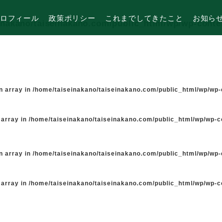
ロフィール
政策ポリシー
これまでしてきたこと
お知ら
inakano/taiseinakano.com/public_html/wp/wp-cont
n array in
/home/taiseinakano/taiseinakano.com/public_html/wp/wp
 array in
/home/taiseinakano/taiseinakano.com/public_html/wp/wp-
n array in
/home/taiseinakano/taiseinakano.com/public_html/wp/wp
 array in
/home/taiseinakano/taiseinakano.com/public_html/wp/wp-