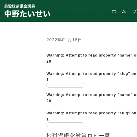
ホーム
プ
Warning
: Undefined variable $subtitle in
/home/taise
2022年01月18日
Warning
: Attempt to read property "name" o
20
Warning
: Attempt to read property "slug" on
1
Warning
: Attempt to read property "name" o
20
Warning
: Attempt to read property "slug" on
1
地球温暖化対策ロビー展